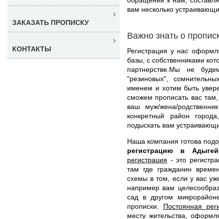
вам несколько устраивающих
ЗАКАЗАТЬ ПРОПИСКУ
Важно знать о пропис
КОНТАКТЫ
Регистрация у нас оформл
базы, с собственниками кот
партнерстве.Мы не буде
"резиновых", сомнительн
именем и хотим быть увер
сможем прописать вас там,
ваш муж/жена/родственни
конкретный район город
подыскать вам устраивающи
Наша компания готова под
регистрацию в Адыге
регистрация
- это регистра
там где гражданин времен
схемы в том, если у вас уж
например вам целесообраз
сад в другом микрорайон
прописки.
Постоянная рег
месту жительства, оформл