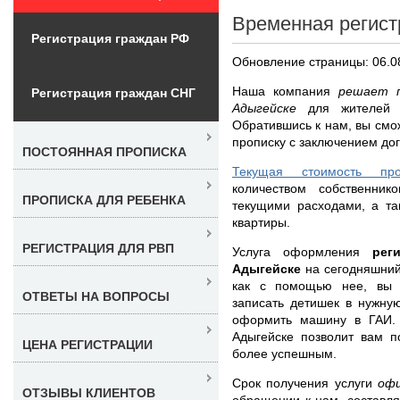
Временная регист
Регистрация граждан РФ
Обновление страницы: 06.0
Наша компания
решает п
Регистрация граждан СНГ
Адыгейске
для жителей 
Обратившись к нам, вы смо
прописку с заключением дог
ПОСТОЯННАЯ ПРОПИСКА
Текущая стоимость пр
количеством собственнико
ПРОПИСКА ДЛЯ РЕБЕНКА
текущими расходами, а та
квартиры.
РЕГИСТРАЦИЯ ДЛЯ РВП
Услуга оформления
рег
Адыгейске
на сегодняшний
как с помощью нее, вы и
ОТВЕТЫ НА ВОПРОСЫ
записать детишек в нужну
оформить машину в ГАИ.
Адыгейске позволит вам п
ЦЕНА РЕГИСТРАЦИИ
более успешным.
Срок получения услуги
офи
ОТЗЫВЫ КЛИЕНТОВ
обращении к нам, составл